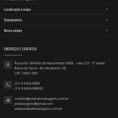
Localização e mapa
Depoimentos
Nossa equipe
ENDEREÇO E CONTATOS
Rua José Cândido do Nascimento 3693 - sala 223 - 2° andar
Barra da Tijuca - Rio de Janeiro / RJ
CEP: 22631-000
(21) 9 6426-6989
(21) 9 6426-6989
contato@jotabatistaviagens.com.br
jotabviagens@gmail.com
www.jotabatistaviagens.com.br