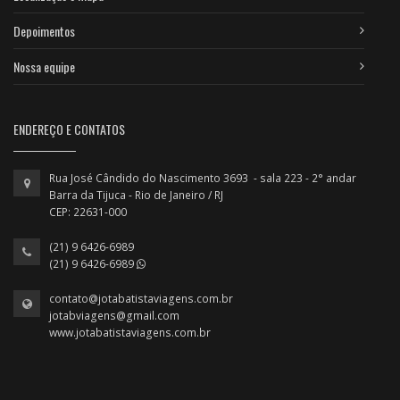
Depoimentos
Nossa equipe
ENDEREÇO E CONTATOS
Rua José Cândido do Nascimento 3693 - sala 223 - 2° andar
Barra da Tijuca - Rio de Janeiro / RJ
CEP: 22631-000
(21) 9 6426-6989
(21) 9 6426-6989
contato@jotabatistaviagens.com.br
jotabviagens@gmail.com
www.jotabatistaviagens.com.br