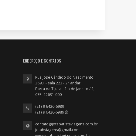
ENDEREÇO E CONTATOS
Rua José Cândido do Nascimento
3693 - sala 223 - 2° andar
Barra da Tijuca - Rio de Janeiro / RJ
CEP: 22631-000
(21) 9 6426-6989
(21) 9 6426-6989
contato@jotabatistaviagens.com.br
jotabviagens@gmail.com
www.jotabatistaviagens.com.br