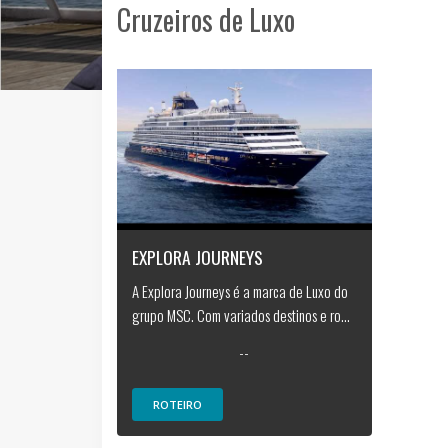
Cruzeiros de Luxo
EXPLORA JOURNEYS
A Explora Journeys é a marca de Luxo do
grupo MSC. Com variados destinos e ro...
--
ROTEIRO