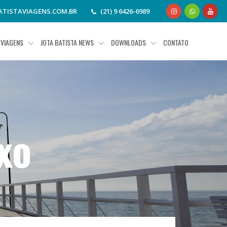
TISTAVIAGENS.COM.BR
(21) 9 6426-6989
VIAGENS
JOTA BATISTA NEWS
DOWNLOADS
CONTATO
xo