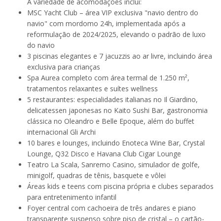
A variedade de acomodações inclui:
MSC Yacht Club – área VIP exclusiva "navio dentro do
navio" com mordomo 24h, implementada após a
reformulação de 2024/2025, elevando o padrão de luxo
do navio
3 piscinas elegantes e 7 jacuzzis ao ar livre, incluindo área
exclusiva para crianças
Spa Aurea completo com área termal de 1.250 m²,
tratamentos relaxantes e suítes wellness
5 restaurantes: especialidades italianas no Il Giardino,
delicatessen japonesas no Kaito Sushi Bar, gastronomia
clássica no Oleandro e Belle Epoque, além do buffet
internacional Gli Archi
10 bares e lounges, incluindo Enoteca Wine Bar, Crystal
Lounge, Q32 Disco e Havana Club Cigar Lounge
Teatro La Scala, Sanremo Casino, simulador de golfe,
minigolf, quadras de tênis, basquete e vôlei
Áreas kids e teens com piscina própria e clubes separados
para entretenimento infantil
Foyer central com cachoeira de três andares e piano
transparente suspenso sobre piso de cristal – o cartão-