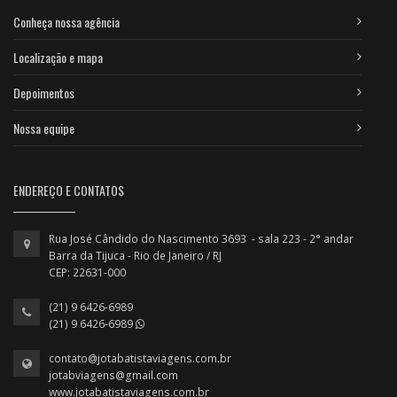
Conheça nossa agência
Localização e mapa
Depoimentos
Nossa equipe
ENDEREÇO E CONTATOS
Rua José Cândido do Nascimento 3693 - sala 223 - 2° andar
Barra da Tijuca - Rio de Janeiro / RJ
CEP: 22631-000
(21) 9 6426-6989
(21) 9 6426-6989
contato@jotabatistaviagens.com.br
jotabviagens@gmail.com
www.jotabatistaviagens.com.br