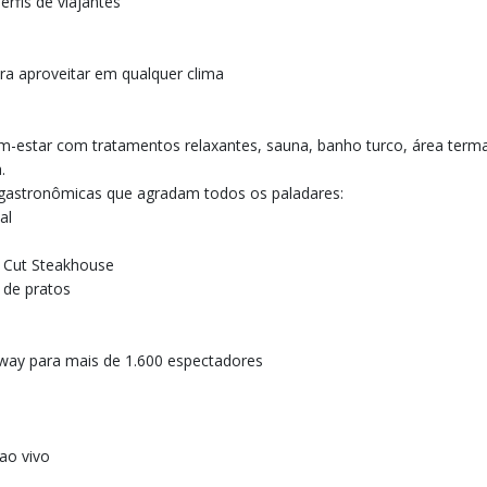
erfis de viajantes
ara aproveitar em qualquer clima
-estar com tratamentos relaxantes, sauna, banho turco, área terma
.
 gastronômicas que agradam todos os paladares:
al
s Cut Steakhouse
 de pratos
way para mais de 1.600 espectadores
ao vivo