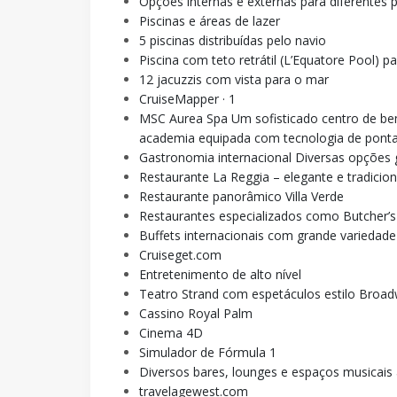
Opções internas e externas para diferentes p
Piscinas e áreas de lazer
5 piscinas distribuídas pelo navio
Piscina com teto retrátil (L’Equatore Pool) p
12 jacuzzis com vista para o mar
CruiseMapper · 1
MSC Aurea Spa Um sofisticado centro de bem
academia equipada com tecnologia de ponta
Gastronomia internacional Diversas opções
Restaurante La Reggia – elegante e tradicion
Restaurante panorâmico Villa Verde
Restaurantes especializados como Butcher’
Buffets internacionais com grande variedade
Cruiseget.com
Entretenimento de alto nível
Teatro Strand com espetáculos estilo Broad
Cassino Royal Palm
Cinema 4D
Simulador de Fórmula 1
Diversos bares, lounges e espaços musicais 
travelagewest.com