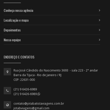
Conheça nossa agência
Localização e mapa
Depoimentos
Nossa equipe
ENDEREÇO E CONTATOS
Rua José Cândido do Nascimento 3693 - sala 223 - 2° andar
Barra da Tijuca - Rio de Janeiro / RJ
CEP: 22631-000
(21) 9 6426-6989
(21) 9 6426-6989
contato@jotabatistaviagens.com.br
jotabviagens@gmail.com